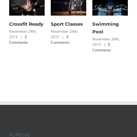
Crossfit Ready
Sport Classes
Swimming
S
November 24th,
November 24th,
Pool
C
2015
|
0
2015
|
0
November 24th,
N
Comments
Comments
2015
|
0
2
Comments
C
ADRESSE